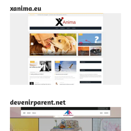
xanima.eu
devenirparent.net