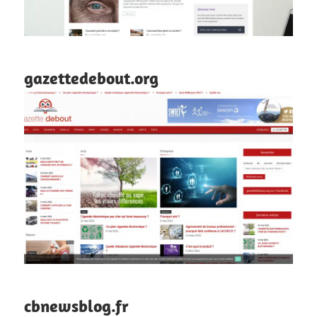
gazettedebout.org
cbnewsblog.fr