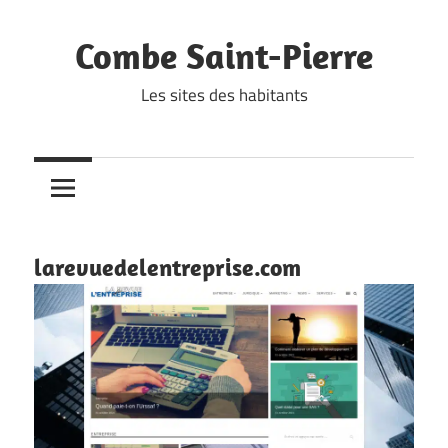
Skip
to
Combe Saint-Pierre
content
Les sites des habitants
larevuedelentreprise.com