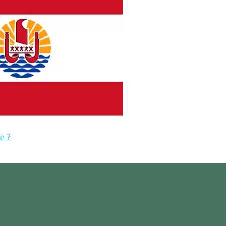
e ?
rtantes sur le sentier de randonnée
 en un coup d’œil.