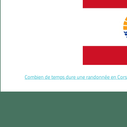
Combien de temps dure une randonnée en Cors
Les informations les plus impo
longue distance GR20 en Corse