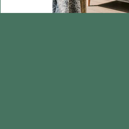
Comment replanter le pourpier ?
Les paniers suspendus sont pleins de fleurs co
chaque jardin, terrasse et balcon. De plus, le
conviennent même aux petits locaux.
Quelle résine utiliser pour les meubles de jardin 
Le bois doit être protégé avec un revêtement app
temps. N’oubliez pas son traitement avec des pr