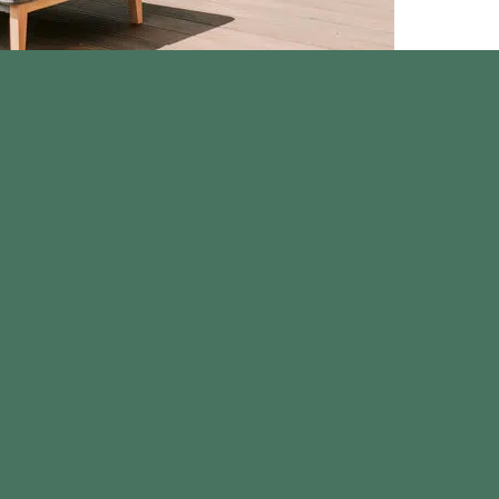
lorées, ils sont très imaginatifs, élégants et décorent
s paniers suspendus ne prennent pas trop de place, ils
?
roprié, sinon il deviendra progressivement gris au fil du
éparations d’imprégnation. Lors de la construction d’une